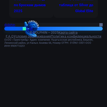
по броскам дымов
таблица от Silver до
2025
Global Elite
dolphin
0.00
© DOLPHIN – 2025
Карта сайта
F.A.Q
Условия обслуживания
Политика конфиденциальности
ОсОО «Транстрейд» Адрес компании: Кыргызская республика, Бишкек,
Ленинский район, ул Калык Акиева 66, Номер ОГРН: 310961-3301-ООО
ИНН:9909710251