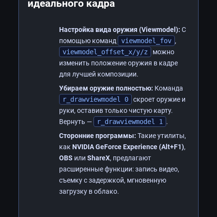
идеального кадра
Настройка вида оружия (Viewmodel):
С
помощью команд
viewmodel_fov
,
viewmodel_offset_x/y/z
можно
изменить положение оружия в кадре
для лучшей композиции.
Убираем оружие полностью:
Команда
r_drawviewmodel 0
скроет оружие и
руки, оставив только чистую карту.
Вернуть —
r_drawviewmodel 1
.
Сторонние программы:
Такие утилиты,
как
NVIDIA GeForce Experience (Alt+F1)
,
OBS
или
ShareX
, предлагают
расширенные функции: запись видео,
съемку с задержкой, мгновенную
загрузку в облако.