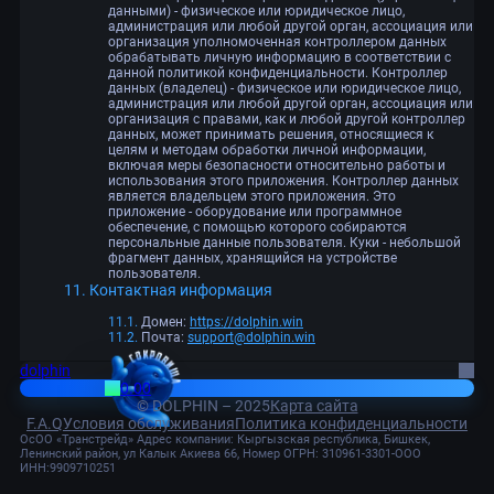
данными) - физическое или юридическое лицо,
администрация или любой другой орган, ассоциация или
организация уполномоченная контроллером данных
обрабатывать личную информацию в соответствии с
данной политикой конфиденциальности. Контроллер
данных (владелец) - физическое или юридическое лицо,
администрация или любой другой орган, ассоциация или
организация с правами, как и любой другой контроллер
данных, может принимать решения, относящиеся к
целям и методам обработки личной информации,
включая меры безопасности относительно работы и
использования этого приложения. Контроллер данных
является владельцем этого приложения. Это
приложение - оборудование или программное
обеспечение, с помощью которого собираются
персональные данные пользователя. Куки - небольшой
фрагмент данных, хранящийся на устройстве
пользователя.
Контактная информация
Домен:
https://dolphin.win
Почта:
support@dolphin.win
dolphin
0.00
© DOLPHIN – 2025
Карта сайта
F.A.Q
Условия обслуживания
Политика конфиденциальности
ОсОО «Транстрейд» Адрес компании: Кыргызская республика, Бишкек,
Ленинский район, ул Калык Акиева 66, Номер ОГРН: 310961-3301-ООО
ИНН:9909710251