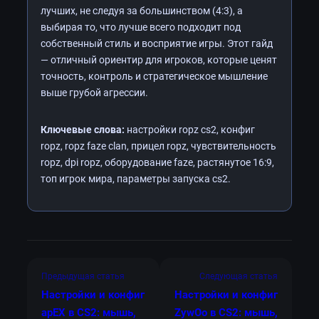
лучших, не следуя за большинством (4:3), а
выбирая то, что лучше всего подходит под
собственный стиль и восприятие игры. Этот гайд
— отличный ориентир для игроков, которые ценят
точность, контроль и стратегическое мышление
выше грубой агрессии.
Ключевые слова:
настройки ropz cs2, конфиг
ropz, ropz faze clan, прицел ropz, чувствительность
ropz, dpi ropz, оборудование faze, растянутое 16:9,
топ игрок мира, параметры запуска cs2.
Предыдущая статья
Следующая статья
Настройки и конфиг
Настройки и конфиг
apEX в CS2: мышь,
ZywOo в CS2: мышь,