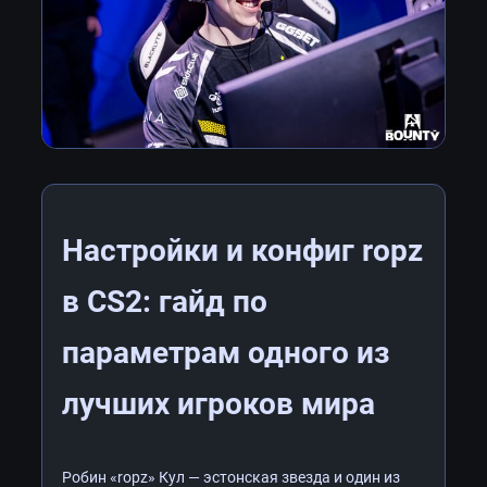
Настройки и конфиг ropz
в CS2: гайд по
параметрам одного из
лучших игроков мира
Робин «ropz» Кул — эстонская звезда и один из