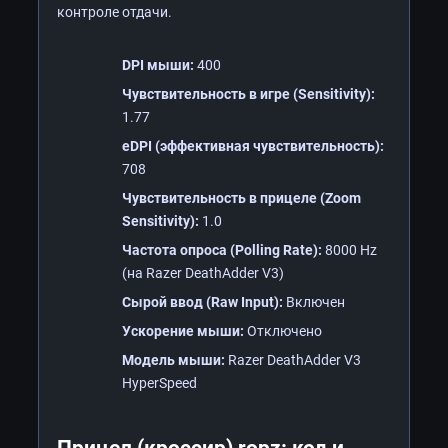
контроле отдачи.
DPI мыши:
400
Чувствительность в игре (Sensitivity):
1.77
eDPI (эффективная чувствительность):
708
Чувствительность в прицеле (Zoom
Sensitivity):
1.0
Частота опроса (Polling Rate):
8000 Hz
(на Razer DeathAdder V3)
Сырой ввод (Raw Input):
Включен
Ускорение мыши:
Отключено
Модель мыши:
Razer DeathAdder V3
HyperSpeed
Прицел (кроссир) ropz: код и