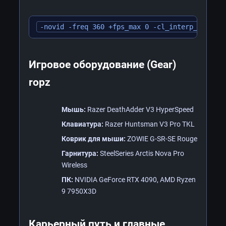
-novid -freq 360 +fps_max 0 -cl_interp_ratio 1
Игровое оборудование (Gear)
ropz
Мышь:
Razer DeathAdder V3 HyperSpeed
Клавиатура:
Razer Huntsman V3 Pro TKL
Коврик для мыши:
ZOWIE G-SR-SE Rouge
Гарнитура:
SteelSeries Arctis Nova Pro
Wireless
ПК:
NVIDIA GeForce RTX 4090, AMD Ryzen
9 7950X3D
Карьерный путь и главные