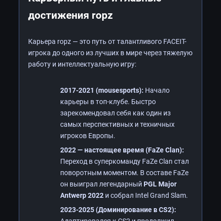
достижения ropz
Карьера ropz — это путь от талантливого FACEIT-
игрока до одного из лучших в мире через тяжелую
работу и интеллектуальную игру:
2017-2021 (mousesports):
Начало
карьеры в топ-клубе. Быстро
зарекомендовал себя как один из
самых перспективных и техничных
игроков Европы.
2022 — настоящее время (FaZe Clan):
Переход в суперкоманду FaZe Clan стал
поворотным моментом. В составе FaZe
он выиграл легендарный
PGL Major
Antwerp 2022
и собрал Intel Grand Slam.
2023-2025 (Доминирование в CS2):
Адаптировался к CS2 и продолжил