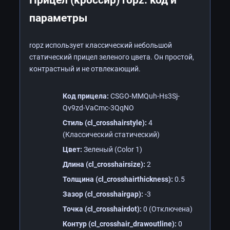
параметры
ropz использует классический небольшой
статический прицел зеленого цвета. Он простой,
контрастный и не отвлекающий.
Код прицела:
CSGO-MMQuh-Hs3Sj-
Qv9zd-VaCmc-3QqNO
Стиль (cl_crosshairstyle):
4
(Классический статический)
Цвет:
Зеленый (Color 1)
Длина (cl_crosshairsize):
2
Толщина (cl_crosshairthickness):
0.5
Зазор (cl_crosshairgap):
-3
Точка (cl_crosshairdot):
0 (Отключена)
Контур (cl_crosshair_drawoutline):
0