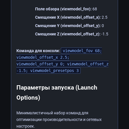
Поле обзора (viewmodel_fov):
68
Смещение X (viewmodel_offset_x):
2.5
Смещение Y (viewmodel_offset_y):
0
Смещение Z (viewmodel_offset_z):
-1.5
Команда для консоли:
viewmodel_fov 68;
viewmodel_offset_x 2.5;
viewmodel_offset_y 0; viewmodel_offset_z
-1.5; viewmodel_presetpos 3
Параметры запуска (Launch
Options)
Минималистичный набор команд для
оптимизации производительности и сетевых
настроек.