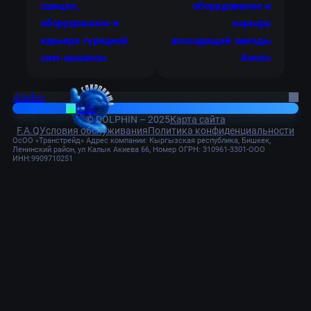
прицел,
оборудование и
оборудование и
карьера
карьера турецкой
восходящей звезды
аим-машины
Aurora
dolphin
0.00
© DOLPHIN – 2025
Карта сайта
F.A.Q
Условия обслуживания
Политика конфиденциальности
ОсОО «Транстрейд» Адрес компании: Кыргызская республика, Бишкек,
Ленинский район, ул Калык Акиева 66, Номер ОГРН: 310961-3301-ООО
ИНН:9909710251