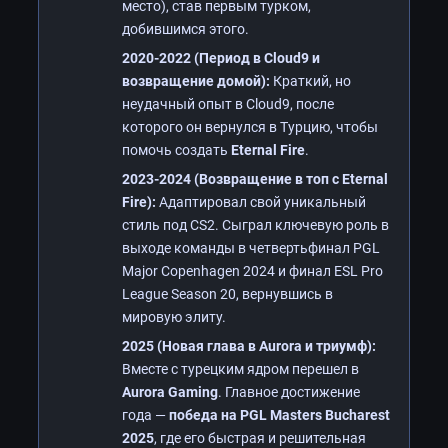
место), став первым турком,
добившимся этого.
2020-2022 (Период в Cloud9 и
возвращение домой):
Краткий, но
неудачный опыт в Cloud9, после
которого он вернулся в Турцию, чтобы
помочь создать
Eternal Fire
.
2023-2024 (Возвращение в топ с Eternal
Fire):
Адаптировал свой уникальный
стиль под CS2. Сыграл ключевую роль в
выходе команды в четвертьфинал PGL
Major Copenhagen 2024 и финал ESL Pro
League Season 20, вернувшись в
мировую элиту.
2025 (Новая глава в Aurora и триумф):
Вместе с турецким ядром перешел в
Aurora Gaming
. Главное достижение
года —
победа на PGL Masters Bucharest
2025
, где его быстрая и решительная