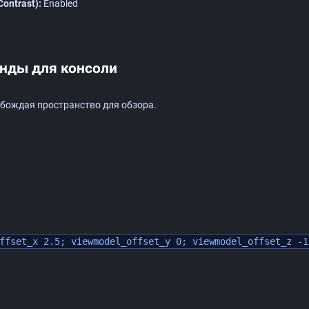
ontrast):
Enabled
анды для консоли
обождая пространство для обзора.
ffset_x 2.5; viewmodel_offset_y 0; viewmodel_offset_z -1