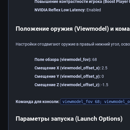
Повышение контрастности игрока (Boost Player C
NVIDIA Reflex Low Latency:
Enabled
Положение оружия (Viewmodel) и ком
Настройки отодвигают оружие в правый нижний угол, осв
Поле обзора (viewmodel_fov):
68
Смещение X (viewmodel_offset_x):
2.5
Смещение Y (viewmodel_offset_y):
0
Смещение Z (viewmodel_offset_z):
-1.5
Команда для консоли:
viewmodel_fov 68; viewmodel_o
Параметры запуска (Launch Options)