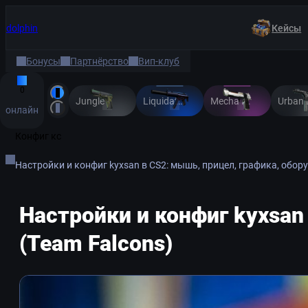
dolphin
Кейсы
Бонусы
Партнёрство
Вип-клуб
0
Jungle
Liquidation
Mecha Industries
онлайн
Конфиг кс
Настройки и конфиг kyxsan в CS2: мышь, прицел, графика, обору
Настройки и конфиг kyxsan
(Team Falcons)