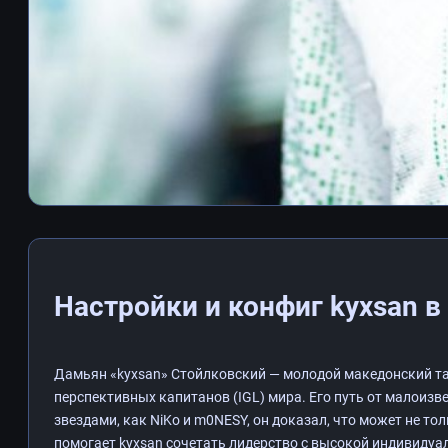
Настройки и конфиг kyxsan в
Дамьян «kyxsan» Стойлковский — молодой македонский та
перспективных капитанов (IGL) мира. Его путь от малоизве
звездами, как NiKo и m0NESY, он доказал, что может не то
помогает kyxsan сочетать лидерство с высокой индивиду