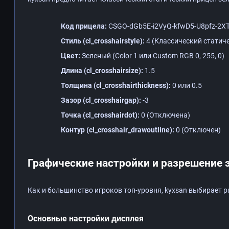
Код прицела:
CSGO-dGb5E-i2VyQ-kfwD5-U8pfz-2X
Стиль (cl_crosshairstyle):
4 (Классический статич
Цвет:
Зеленый (Color 1 или Custom RGB 0, 255, 0)
Длина (cl_crosshairsize):
1.5
Толщина (cl_crosshairthickness):
0 или 0.5
Зазор (cl_crosshairgap):
-3
Точка (cl_crosshairdot):
0 (Отключена)
Контур (cl_crosshair_drawoutline):
0 (Отключен)
Графические настройки и разрешение 
Как и большинство игроков топ-уровня, kyxsan выбирает р
Основные настройки дисплея