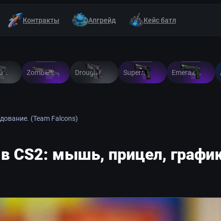
Контракты
Апгрейд
Кейс батл
Urban DDPAT
Zombie Offensive
Drought
Supernova
Emerald Jörmungandr
дование. (Team Falcons)
 в CS2: мышь, прицел, графи