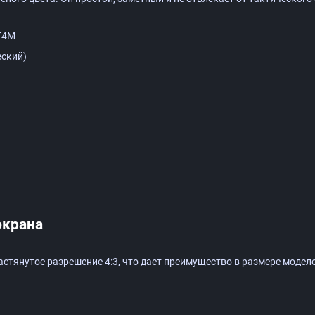
T4M
еский)
экрана
астянутое разрешение 4:3, что дает преимущество в размере модел