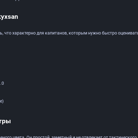
kyxsan
ь, что характерно для капитанов, которым нужно быстро оценивать
.0
e)
етры
ного цвета. Он простой, заметный и не отвлекает от тактического