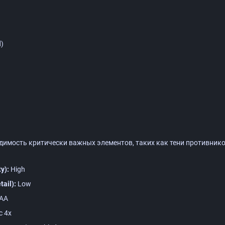
)
димость критически важных элементов, таких как тени противнико
y):
High
ail):
Low
AA
c 4x