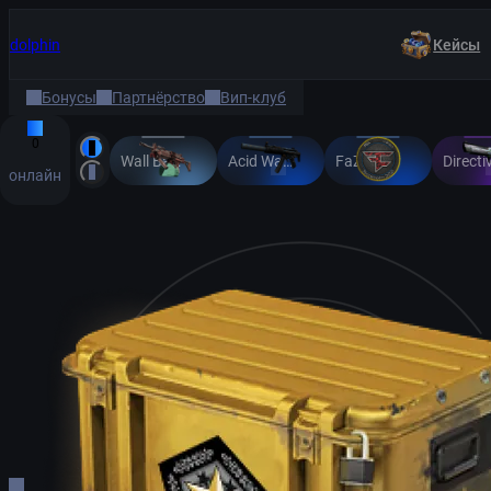
dolphin
Кейсы
Бонусы
Партнёрство
Вип-клуб
0
Wall Bang
Acid Wash
FaZe Clan
Directi
онлайн