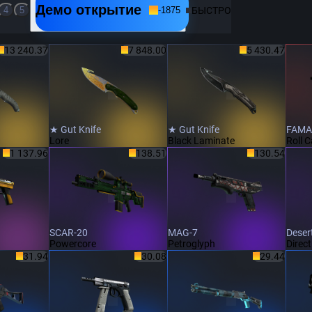
Демо открытие
БЫСТРО
4
5
-
1875
13 240.37
7 848.00
5 430.47
★ Gut Knife
★ Gut Knife
FAMA
Lore
Black Laminate
Roll 
1 137.96
138.51
130.54
SCAR-20
MAG-7
Deser
Powercore
Petroglyph
Direct
31.94
30.08
29.44