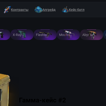
Контракты
Апгрейд
Кейс батл
ve
X-Ray
Flashback
Mount Fuji
Abyssal Apparition
Гамма-кейс #2