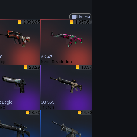
Шансы
12 093.95
11 957.61
S
AK-47
Cage
Neon Revolution
128.29
118.34
t Eagle
SG 553
ive
Triarch
28.73
24.70