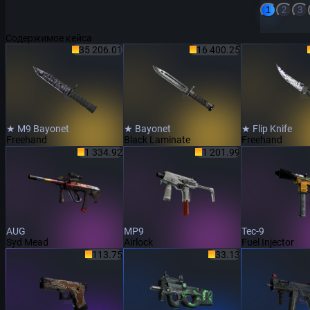
1
2
3
Содержимое кейса
35 206.01
16 400.25
★ M9 Bayonet
★ Bayonet
★ Flip Knife
Freehand
Black Laminate
Freehand
1 334.92
1 201.99
AUG
MP9
Tec-9
Syd Mead
Airlock
Fuel Injector
113.75
33.13