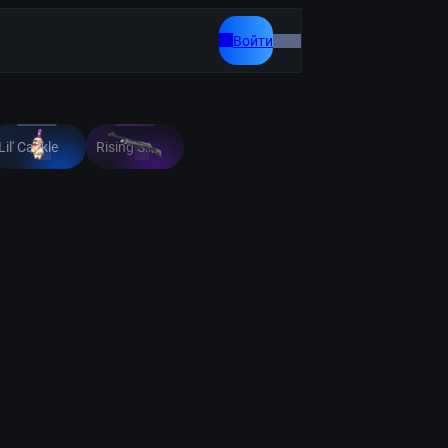
Войти
Lil' Cackle
Rising Sun