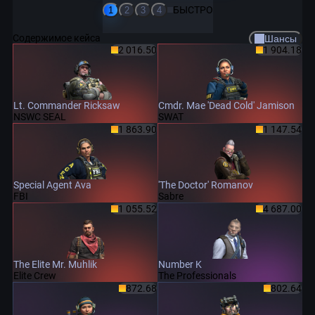
БЫСТРО
1
2
3
4
Содержимое кейса
Шансы
2 016.50
1 904.18
Lt. Commander Ricksaw
Cmdr. Mae 'Dead Cold' Jamison
NSWC SEAL
SWAT
1 863.90
1 147.54
Special Agent Ava
'The Doctor' Romanov
FBI
Sabre
1 055.52
4 687.00
The Elite Mr. Muhlik
Number K
Elite Crew
The Professionals
872.68
802.64