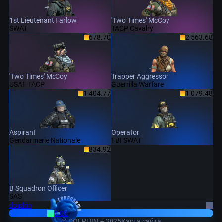
1st Lieutenant Farlow
'Two Times' McCoy
SWAT
TACP Cavalry
678.70
2 563.68
'Two Times' McCoy
Trapper Aggressor
USAF TACP
Guerrilla Warfare
1 404.77
1 079.48
Aspirant
Operator
Gendarmerie Nationale
FBI SWAT
834.92
B Squadron Officer
SAS
dolphin
0.00
© DOLPHIN – 2025
Карта сайта