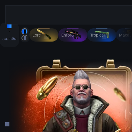
0
Lore
Enforcer
Tropical Breeze
Macab
онлайн