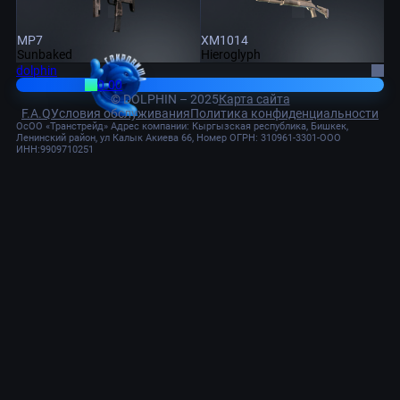
MP7
XM1014
Sunbaked
Hieroglyph
dolphin
0.00
© DOLPHIN – 2025
Карта сайта
F.A.Q
Условия обслуживания
Политика конфиденциальности
ОсОО «Транстрейд» Адрес компании: Кыргызская республика, Бишкек,
Ленинский район, ул Калык Акиева 66, Номер ОГРН: 310961-3301-ООО
ИНН:9909710251