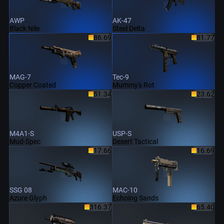
AWP
AK-47
Black Nile
Steel Delta
86.69
81.77
MAG-7
Tec-9
Copper Coated
Mummy's Rot
51.34
23.62
M4A1-S
USP-S
Mud-Spec
Desert Tactical
17.66
16.69
SSG 08
MAC-10
Azure Glyph
Echoing Sands
316.37
65.40