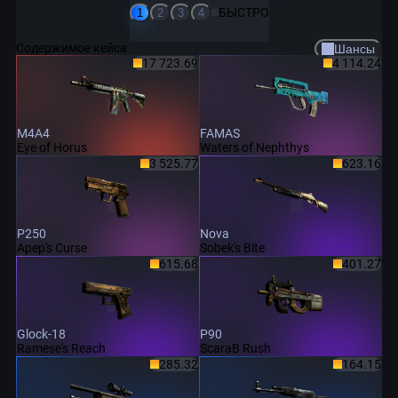
БЫСТРО
1
2
3
4
Содержимое кейса
Шансы
17 723.69
4 114.24
M4A4
FAMAS
Eye of Horus
Waters of Nephthys
3 525.77
623.16
P250
Nova
Apep's Curse
Sobek's Bite
615.68
401.27
Glock-18
P90
Ramese's Reach
ScaraB Rush
285.32
164.15