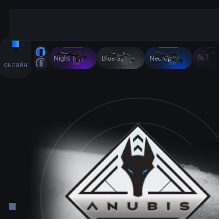
0
龍王
Night Terror
Blue Spruce
Necropos
онлайн