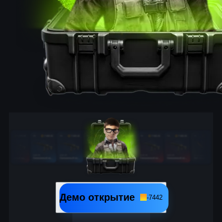
Демо открытие
-
7442