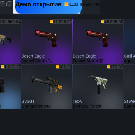
Демо открытие
БЫСТРО
4
5
-
1103
100 560.34
51 228.91
48 505.00
Desert Eagle
Desert Eagle
Galil 
Sunset Storm 弐
Sunset Storm 壱
Aqua 
1 213.17
982.36
972.02
G3SG1
Tec-9
Sawed
o
Orange Kimono
Bamboo Forest
Bamb