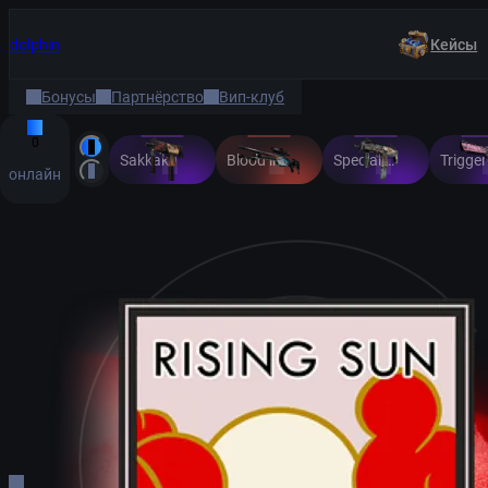
dolphin
Кейсы
Бонусы
Партнёрство
Вип-клуб
0
Sakkaku
Blood in the Water
Special Delivery
онлайн