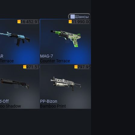
Шансы
16 452.91
11 990.00
AR
MAG-7
Terrace
Counter Terrace
971.51
797.95
-Off
PP-Bizon
oo Shadow
Bamboo Print