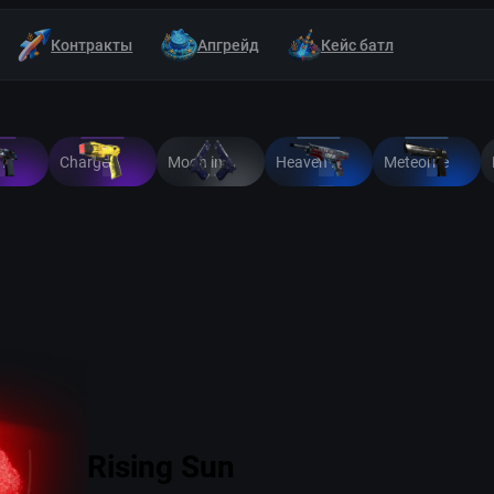
Контракты
Апгрейд
Кейс батл
Trigger Discipline
Charged Up
Moon in Libra
Heaven Guard
Meteorite
Rising Sun