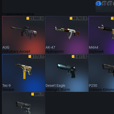
1
2
3
Содержимое кейса
23 980.00
98 765.97
AUG
AK-47
M4A4
Akihabara Accept
Hydroponic
Daybreak
8 173.77
1 411.52
Tec-9
Desert Eagle
P250
Terrace
Midnight Storm
Crimson Kimon
691.75