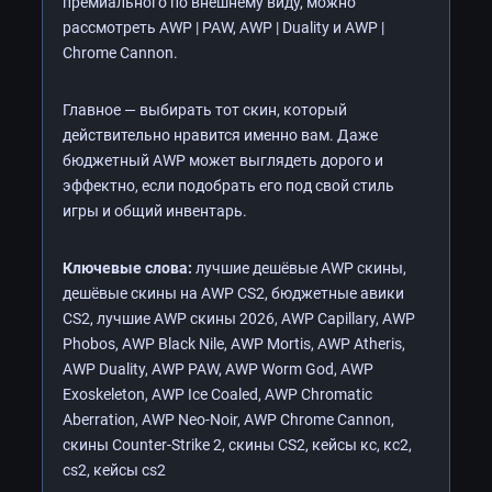
премиального по внешнему виду, можно
рассмотреть AWP | PAW, AWP | Duality и AWP |
Chrome Cannon.
Главное — выбирать тот скин, который
действительно нравится именно вам. Даже
бюджетный AWP может выглядеть дорого и
эффектно, если подобрать его под свой стиль
игры и общий инвентарь.
Ключевые слова:
лучшие дешёвые AWP скины,
дешёвые скины на AWP CS2, бюджетные авики
CS2, лучшие AWP скины 2026, AWP Capillary, AWP
Phobos, AWP Black Nile, AWP Mortis, AWP Atheris,
AWP Duality, AWP PAW, AWP Worm God, AWP
Exoskeleton, AWP Ice Coaled, AWP Chromatic
Aberration, AWP Neo-Noir, AWP Chrome Cannon,
скины Counter-Strike 2, скины CS2, кейсы кс, кс2,
cs2, кейсы cs2